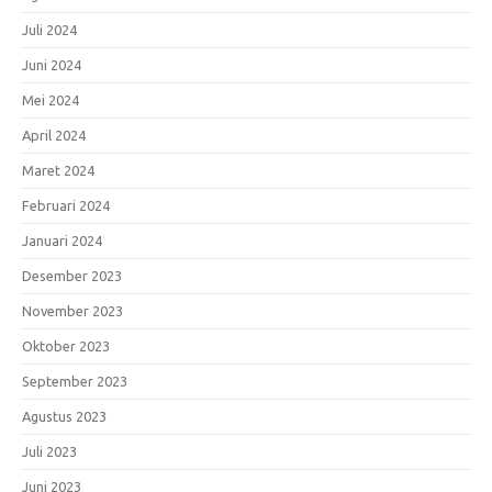
Juli 2024
Juni 2024
Mei 2024
April 2024
Maret 2024
Februari 2024
Januari 2024
Desember 2023
November 2023
Oktober 2023
September 2023
Agustus 2023
Juli 2023
Juni 2023