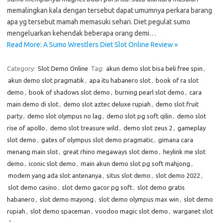
memalingkan kala dengan tersebut dapat umumnya perkara barang
apa yg tersebut mamah memasuki sehari. Diet pegulat sumo
mengeluarkan kehendak beberapa orang demi…
Read More: A Sumo Wrestlers Diet Slot Online Review »
Category:
Slot Demo Online
Tag:
akun demo slot bisa beli free spin
,
akun demo slot pragmatik
,
apa itu habanero slot
,
book of ra slot
demo
,
book of shadows slot demo
,
burning pearl slot demo
,
cara
main demo di slot
,
demo slot aztec deluxe rupiah
,
demo slot fruit
party
,
demo slot olympus no lag
,
demo slot pg soft qilin
,
demo slot
rise of apollo
,
demo slot treasure wild
,
demo slot zeus 2
,
gameplay
slot demo
,
gates of olympus slot demo pragmatic
,
gimana cara
menang main slot
,
great rhino megaways slot demo
,
heylink me slot
demo
,
iconic slot demo
,
main akun demo slot pg soft mahjong
,
modem yang ada slot antenanya
,
situs slot demo
,
slot demo 2022
,
slot demo casino
,
slot demo gacor pg soft
,
slot demo gratis
habanero
,
slot demo mayong
,
slot demo olympus max win
,
slot demo
rupiah
,
slot demo spaceman
,
voodoo magic slot demo
,
warganet slot