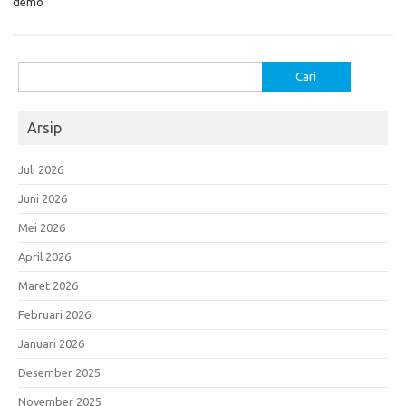
demo
Cari
untuk:
Arsip
Juli 2026
Juni 2026
Mei 2026
April 2026
Maret 2026
Februari 2026
Januari 2026
Desember 2025
November 2025