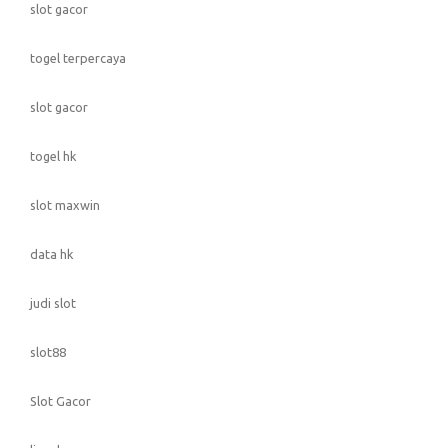
slot gacor
togel terpercaya
slot gacor
togel hk
slot maxwin
data hk
judi slot
slot88
Slot Gacor