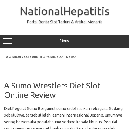
Skip
to
NationalHepatitis
content
Portal Berita Slot Terkini & Artikel Menarik
Menu
TAG ARCHIVES:
BURNING PEARL SLOT DEMO
A Sumo Wrestlers Diet Slot
Online Review
Diet Pegulat Sumo Bergumul sumo didefinisikan sebagai a. Sedang
sebetulnya, tersebut ialah jasmani internasional Jepang. umumnya
sering bersemuka pegulat sumo sedang kepala khusus. Pegulat
sumo mempunyai magnet buah porsi itu. Satu diantara masalah