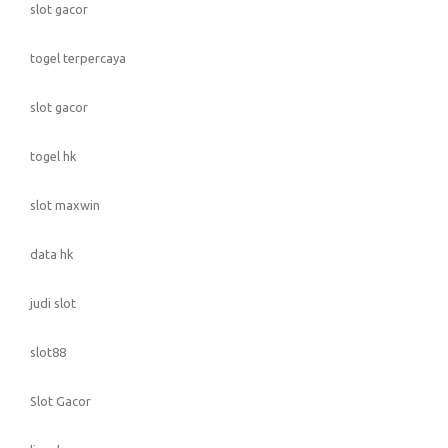
slot gacor
togel terpercaya
slot gacor
togel hk
slot maxwin
data hk
judi slot
slot88
Slot Gacor