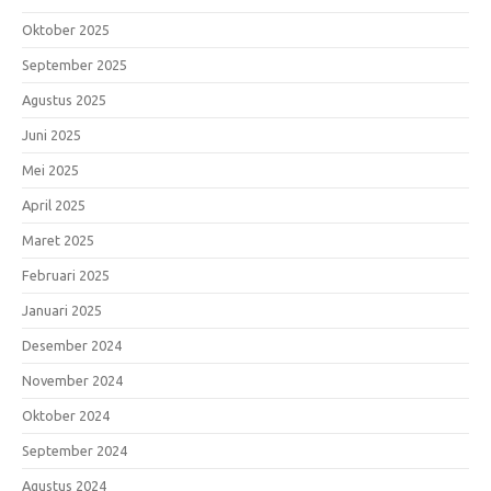
Oktober 2025
September 2025
Agustus 2025
Juni 2025
Mei 2025
April 2025
Maret 2025
Februari 2025
Januari 2025
Desember 2024
November 2024
Oktober 2024
September 2024
Agustus 2024