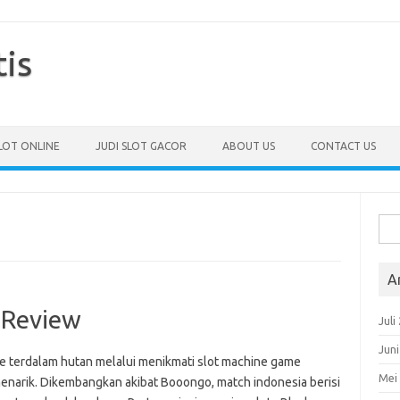
is
SLOT ONLINE
JUDI SLOT GACOR
ABOUT US
CONTACT US
Cari
untu
A
 Review
Juli
Jun
de terdalam hutan melalui menikmati slot machine game
Mei
menarik. Dikembangkan akibat Booongo, match indonesia berisi