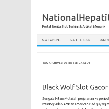
Skip
to
content
NationalHepatit
Portal Berita Slot Terkini & Artikel Menarik
SLOT ONLINE
SLOT TERBAIK
JUDI 
TAG ARCHIVES:
DEMO SEMUA SLOT
Black Wolf Slot Gacor
Serigala Hitam Mulailah perjalanan ke perio
training video African american Bad guy yg 