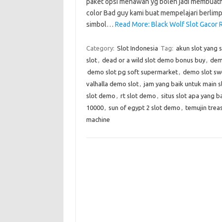
paket opsi menawan yg boleh jadi membuatmu
color Bad guy kami buat mempelajari berlimp
simbol…
Read More: Black Wolf Slot Gacor 
Category:
Slot Indonesia
Tag:
akun slot yang 
slot
,
dead or a wild slot demo bonus buy
,
dem
demo slot pg soft supermarket
,
demo slot sw
valhalla demo slot
,
jam yang baik untuk main s
slot demo
,
rt slot demo
,
situs slot apa yang 
10000
,
sun of egypt 2 slot demo
,
temujin trea
machine