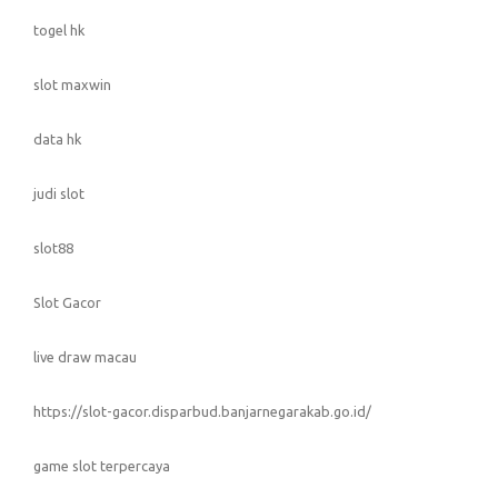
togel hk
slot maxwin
data hk
judi slot
slot88
Slot Gacor
live draw macau
https://slot-gacor.disparbud.banjarnegarakab.go.id/
game slot terpercaya