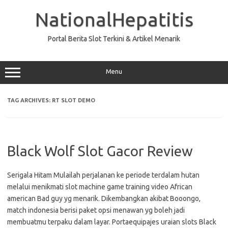
Skip
to
NationalHepatitis
content
Portal Berita Slot Terkini & Artikel Menarik
Menu
TAG ARCHIVES:
RT SLOT DEMO
Black Wolf Slot Gacor Review
Serigala Hitam Mulailah perjalanan ke periode terdalam hutan
melalui menikmati slot machine game training video African
american Bad guy yg menarik. Dikembangkan akibat Booongo,
match indonesia berisi paket opsi menawan yg boleh jadi
membuatmu terpaku dalam layar. Portaequipajes uraian slots Black