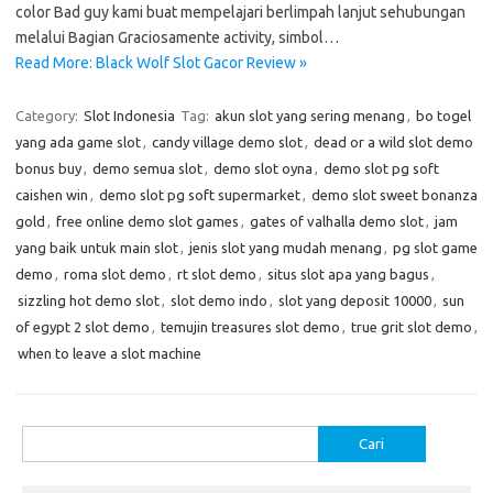
color Bad guy kami buat mempelajari berlimpah lanjut sehubungan
melalui Bagian Graciosamente activity, simbol…
Read More: Black Wolf Slot Gacor Review »
Category:
Slot Indonesia
Tag:
akun slot yang sering menang
,
bo togel
yang ada game slot
,
candy village demo slot
,
dead or a wild slot demo
bonus buy
,
demo semua slot
,
demo slot oyna
,
demo slot pg soft
caishen win
,
demo slot pg soft supermarket
,
demo slot sweet bonanza
gold
,
free online demo slot games
,
gates of valhalla demo slot
,
jam
yang baik untuk main slot
,
jenis slot yang mudah menang
,
pg slot game
demo
,
roma slot demo
,
rt slot demo
,
situs slot apa yang bagus
,
sizzling hot demo slot
,
slot demo indo
,
slot yang deposit 10000
,
sun
of egypt 2 slot demo
,
temujin treasures slot demo
,
true grit slot demo
,
when to leave a slot machine
Cari
untuk: