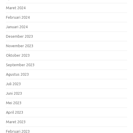
Maret 2024
Februari 2024
Januari 2024
Desember 2023
November 2023
Oktober 2023
September 2023
Agustus 2023
Juli 2023
Juni 2023
Mei 2023
April 2023
Maret 2023
Februari 2023