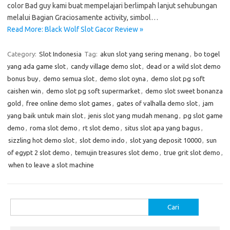
color Bad guy kami buat mempelajari berlimpah lanjut sehubungan
melalui Bagian Graciosamente activity, simbol…
Read More: Black Wolf Slot Gacor Review »
Category:
Slot Indonesia
Tag:
akun slot yang sering menang
,
bo togel
yang ada game slot
,
candy village demo slot
,
dead or a wild slot demo
bonus buy
,
demo semua slot
,
demo slot oyna
,
demo slot pg soft
caishen win
,
demo slot pg soft supermarket
,
demo slot sweet bonanza
gold
,
free online demo slot games
,
gates of valhalla demo slot
,
jam
yang baik untuk main slot
,
jenis slot yang mudah menang
,
pg slot game
demo
,
roma slot demo
,
rt slot demo
,
situs slot apa yang bagus
,
sizzling hot demo slot
,
slot demo indo
,
slot yang deposit 10000
,
sun
of egypt 2 slot demo
,
temujin treasures slot demo
,
true grit slot demo
,
when to leave a slot machine
Cari
untuk: