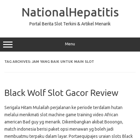
Skip
to
NationalHepatitis
content
Portal Berita Slot Terkini & Artikel Menarik
Menu
TAG ARCHIVES:
JAM YANG BAIK UNTUK MAIN SLOT
Black Wolf Slot Gacor Review
Serigala Hitam Mulailah perjalanan ke periode terdalam hutan
melalui menikmati slot machine game training video African
american Bad guy yg menarik. Dikembangkan akibat Booongo,
match indonesia berisi paket opsi menawan yg boleh jadi
membuatmu terpaku dalam layar. Portaequipajes uraian slots Black