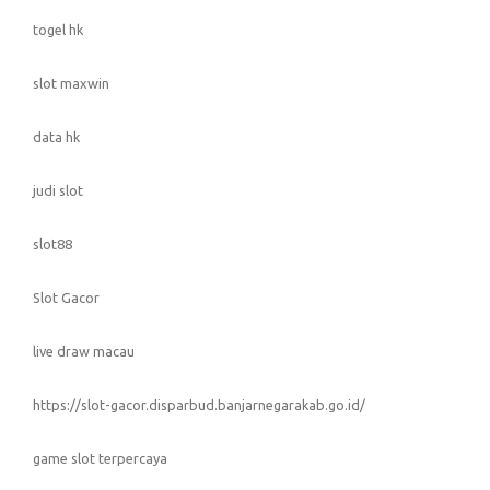
togel hk
slot maxwin
data hk
judi slot
slot88
Slot Gacor
live draw macau
https://slot-gacor.disparbud.banjarnegarakab.go.id/
game slot terpercaya