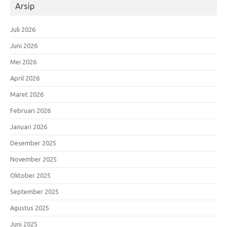
Arsip
Juli 2026
Juni 2026
Mei 2026
April 2026
Maret 2026
Februari 2026
Januari 2026
Desember 2025
November 2025
Oktober 2025
September 2025
Agustus 2025
Juni 2025