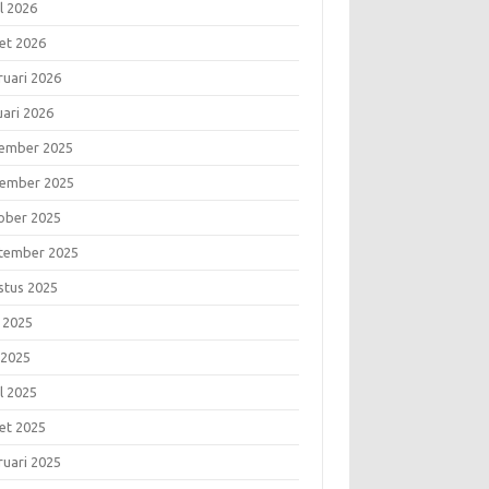
l 2026
et 2026
ruari 2026
uari 2026
ember 2025
ember 2025
ober 2025
tember 2025
stus 2025
i 2025
 2025
l 2025
et 2025
ruari 2025