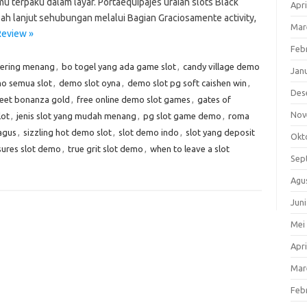
 terpaku dalam layar. Portaequipajes uraian slots Black
Apri
ah lanjut sehubungan melalui Bagian Graciosamente activity,
Mar
Review »
Feb
sering menang
,
bo togel yang ada game slot
,
candy village demo
Jan
o semua slot
,
demo slot oyna
,
demo slot pg soft caishen win
,
Des
eet bonanza gold
,
free online demo slot games
,
gates of
Nov
lot
,
jenis slot yang mudah menang
,
pg slot game demo
,
roma
bagus
,
sizzling hot demo slot
,
slot demo indo
,
slot yang deposit
Okt
sures slot demo
,
true grit slot demo
,
when to leave a slot
Sep
Agu
Jun
Mei
Apri
Mar
Feb