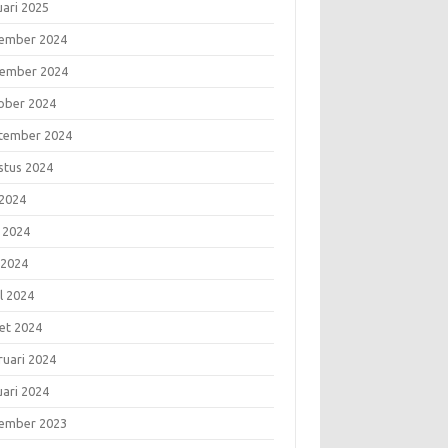
uari 2025
ember 2024
ember 2024
ober 2024
tember 2024
stus 2024
 2024
i 2024
 2024
l 2024
et 2024
ruari 2024
uari 2024
ember 2023