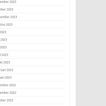
ember 2023
ober 2023
tember 2023
stus 2023
 2023
i 2023
 2023
l 2023
et 2023
ruari 2023
uari 2023
ember 2022
ember 2022
ober 2022