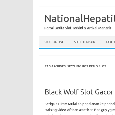
Skip
to
content
NationalHepatit
Portal Berita Slot Terkini & Artikel Menarik
SLOT ONLINE
SLOT TERBAIK
JUDI 
TAG ARCHIVES:
SIZZLING HOT DEMO SLOT
Black Wolf Slot Gacor
Serigala Hitam Mulailah perjalanan ke perio
training video African american Bad guy yg 