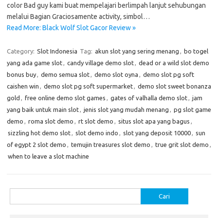
color Bad guy kami buat mempelajari berlimpah lanjut sehubungan
melalui Bagian Graciosamente activity, simbol…
Read More: Black Wolf Slot Gacor Review »
Category:
Slot Indonesia
Tag:
akun slot yang sering menang
,
bo togel
yang ada game slot
,
candy village demo slot
,
dead or a wild slot demo
bonus buy
,
demo semua slot
,
demo slot oyna
,
demo slot pg soft
caishen win
,
demo slot pg soft supermarket
,
demo slot sweet bonanza
gold
,
free online demo slot games
,
gates of valhalla demo slot
,
jam
yang baik untuk main slot
,
jenis slot yang mudah menang
,
pg slot game
demo
,
roma slot demo
,
rt slot demo
,
situs slot apa yang bagus
,
sizzling hot demo slot
,
slot demo indo
,
slot yang deposit 10000
,
sun
of egypt 2 slot demo
,
temujin treasures slot demo
,
true grit slot demo
,
when to leave a slot machine
Cari
untuk: