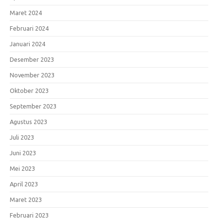
Maret 2024
Februari 2024
Januari 2024
Desember 2023
November 2023
Oktober 2023
September 2023
Agustus 2023
Juli 2023
Juni 2023
Mei 2023
April 2023
Maret 2023
Februari 2023