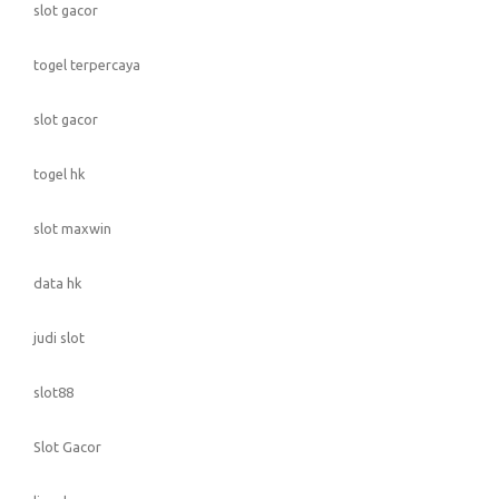
slot gacor
togel terpercaya
slot gacor
togel hk
slot maxwin
data hk
judi slot
slot88
Slot Gacor