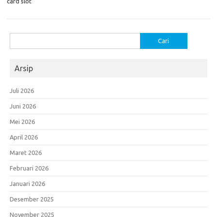
card slot
Cari
untuk:
Arsip
Juli 2026
Juni 2026
Mei 2026
April 2026
Maret 2026
Februari 2026
Januari 2026
Desember 2025
November 2025