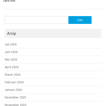
card slot
Cari
untuk:
Arsip
Juli 2026
Juni 2026
Mei 2026
April 2026
Maret 2026
Februari 2026
Januari 2026
Desember 2025
November 2025