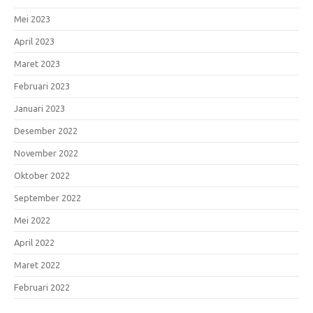
Mei 2023
April 2023
Maret 2023
Februari 2023
Januari 2023
Desember 2022
November 2022
Oktober 2022
September 2022
Mei 2022
April 2022
Maret 2022
Februari 2022