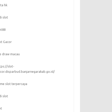
ta hk
di slot
ot88
ot Gacor
ve draw macau
tps://slot-
cor.disparbud.banjarnegarakab.go.id/
me slot terpercaya
di slot
ot