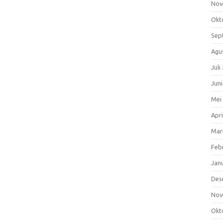
Nov
Okt
Sep
Agu
Juli
Jun
Mei
Apri
Mar
Feb
Jan
Des
Nov
Okt