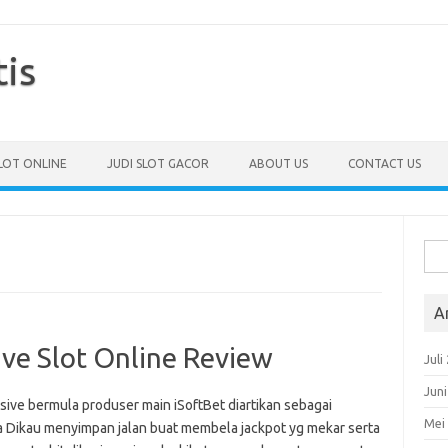
is
SLOT ONLINE
JUDI SLOT GACOR
ABOUT US
CONTACT US
Cari
untu
A
ve Slot Online Review
Juli
Jun
ive bermula produser main iSoftBet diartikan sebagai
Mei
 Dikau menyimpan jalan buat membela jackpot yg mekar serta