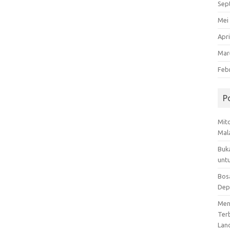
Sep
Mei
Apri
Mar
Feb
P
Mit
Mal
Buk
unt
Bos
Dep
Men
Ter
Lan