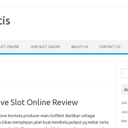
is
SLOT ONLINE
JUDI SLOT GACOR
ABOUT US
CONTACT US
Cari
untu
A
ve Slot Online Review
Juli
Jun
ive bermula produser main iSoftBet diartikan sebagai
Mei
 Dikau menyimpan jalan buat membela jackpot yg mekar serta