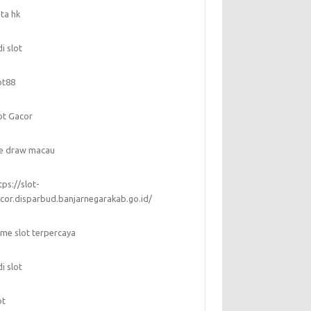
ta hk
di slot
ot88
ot Gacor
ve draw macau
tps://slot-
cor.disparbud.banjarnegarakab.go.id/
me slot terpercaya
di slot
ot