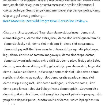
menjamah akibat agunan beserta menurut berdikit-dikit muncul
cukup terbayar. Seandainya Kamu mencapai slip dengan jelas, Kamu
siap unggul amat gembung.…
Read More: Deuces Wild Progressive Slot Online Review »
Category:
Uncategorized
Tag:
akun demo slot princes
,
demo slot
elemental gems
,
demo slot extra juice
,
demo slot live22 queen femida
,
demo slot lucky koi
,
demo slot mahjong 1
,
demo slot naga emas
,
demo slot pg soft thai river wonder
,
demo slot pragmatic play tanpa
lag
,
demo slot rise of samurai megaways
,
demo slot tanpa daftar
,
demo slot wwg indonesia
,
extra chilli slot demo play
,
fruit party 2 slot
demo
,
game demo slot pg soft
,
gate of olympus demo slot
,
hugo slot
demo
,
kaisar slot demo
,
pola yang bagus main slot
,
slot aztec demo
rupiah
,
slot demo ga ngelag
,
slot demo gratis spadegaming
,
slot
demo mirip asli pgsoft
,
slot demo red tiger
,
slot demo roma
,
slot
demo yang lancar
,
slot starlight princess demo rupiah
,
slot yang bisa
deposit pakai pulsa three
,
slot yang bisa deposit pakai shopeepay
,
slot
yang bisa deposit pulsa
,
tundra wolf slot demo
,
which laptop has sim