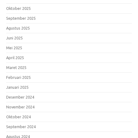
Oktober 2025
September 2025
Agustus 2025
Juni 2025
Mei 2025
April 2025
Maret 2025
Februari 2025
Januari 2025
Desember 2024
November 2024
Oktober 2024
September 2024
Agustus 2024