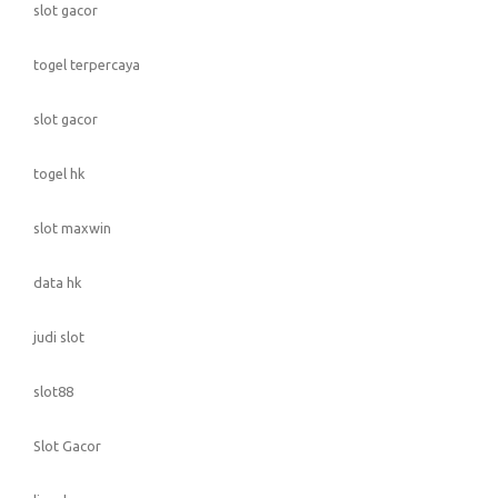
slot gacor
togel terpercaya
slot gacor
togel hk
slot maxwin
data hk
judi slot
slot88
Slot Gacor