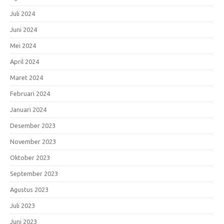
Juli 2024
Juni 2024
Mei 2024
April 2024
Maret 2024
Februari 2024
Januari 2024
Desember 2023
November 2023
Oktober 2023
September 2023
Agustus 2023
Juli 2023
Juni 2023