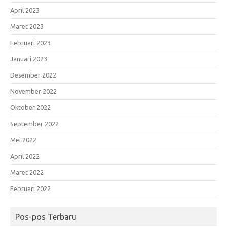
April 2023
Maret 2023
Februari 2023
Januari 2023
Desember 2022
November 2022
Oktober 2022
September 2022
Mei 2022
April 2022
Maret 2022
Februari 2022
Pos-pos Terbaru