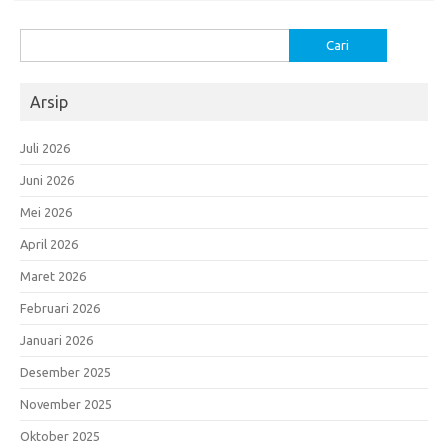
Cari
untuk:
Arsip
Juli 2026
Juni 2026
Mei 2026
April 2026
Maret 2026
Februari 2026
Januari 2026
Desember 2025
November 2025
Oktober 2025