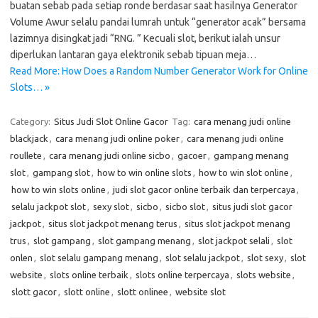
buatan sebab pada setiap ronde berdasar saat hasilnya Generator
Volume Awur selalu pandai lumrah untuk “generator acak” bersama
lazimnya disingkat jadi “RNG. ” Kecuali slot, berikut ialah unsur
diperlukan lantaran gaya elektronik sebab tipuan meja…
Read More: How Does a Random Number Generator Work for Online
Slots… »
Category:
Situs Judi Slot Online Gacor
Tag:
cara menang judi online
blackjack
,
cara menang judi online poker
,
cara menang judi online
roullete
,
cara menang judi online sicbo
,
gacoer
,
gampang menang
slot
,
gampang slot
,
how to win online slots
,
how to win slot online
,
how to win slots online
,
judi slot gacor online terbaik dan terpercaya
,
selalu jackpot slot
,
sexy slot
,
sicbo
,
sicbo slot
,
situs judi slot gacor
jackpot
,
situs slot jackpot menang terus
,
situs slot jackpot menang
trus
,
slot gampang
,
slot gampang menang
,
slot jackpot selali
,
slot
onlen
,
slot selalu gampang menang
,
slot selalu jackpot
,
slot sexy
,
slot
website
,
slots online terbaik
,
slots online terpercaya
,
slots website
,
slott gacor
,
slott online
,
slott onlinee
,
website slot