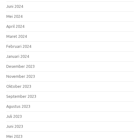
Juni 2024
Mei 2024
April 2024
Maret 2024
Februari 2024
Januari 2024
Desember 2023
November 2023
Oktober 2023
September 2023
Agustus 2023
Juli 2023
Juni 2023
Mei 2023