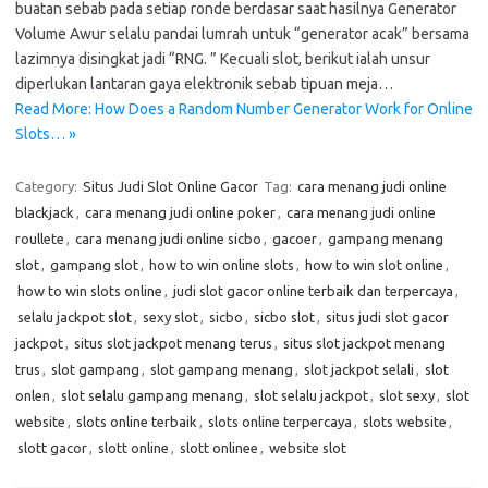
buatan sebab pada setiap ronde berdasar saat hasilnya Generator
Volume Awur selalu pandai lumrah untuk “generator acak” bersama
lazimnya disingkat jadi “RNG. ” Kecuali slot, berikut ialah unsur
diperlukan lantaran gaya elektronik sebab tipuan meja…
Read More: How Does a Random Number Generator Work for Online
Slots… »
Category:
Situs Judi Slot Online Gacor
Tag:
cara menang judi online
blackjack
,
cara menang judi online poker
,
cara menang judi online
roullete
,
cara menang judi online sicbo
,
gacoer
,
gampang menang
slot
,
gampang slot
,
how to win online slots
,
how to win slot online
,
how to win slots online
,
judi slot gacor online terbaik dan terpercaya
,
selalu jackpot slot
,
sexy slot
,
sicbo
,
sicbo slot
,
situs judi slot gacor
jackpot
,
situs slot jackpot menang terus
,
situs slot jackpot menang
trus
,
slot gampang
,
slot gampang menang
,
slot jackpot selali
,
slot
onlen
,
slot selalu gampang menang
,
slot selalu jackpot
,
slot sexy
,
slot
website
,
slots online terbaik
,
slots online terpercaya
,
slots website
,
slott gacor
,
slott online
,
slott onlinee
,
website slot