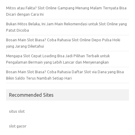
Mitos atau Fakta? Slot Online Gampang Menang Malam Ternyata Bisa
Dicari dengan Cara Ini
Bukan Mitos Belaka, Ini Jam Main Rekomendasi untuk Slot Online yang
Patut Dicoba
Bosan Main Slot Biasa? Coba Rahasia Slot Online Depo Pulsa Hoki
yang Jarang Diketahui
Mengapa Slot Cepat Loading Bisa Jadi Pilihan Terbaik untuk
Pengalaman Bermain yang Lebih Lancar dan Menyenangkan
Bosan Main Slot Biasa? Coba Rahasia Daftar Slot via Dana yang Bisa
Bikin Saldo Terus Nambah Setiap Hari
Recommended Sites
situs slot
slot gacor