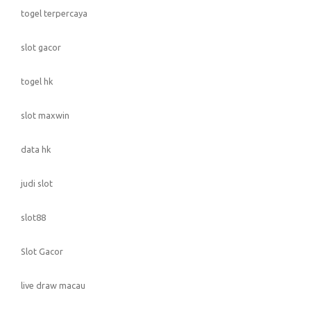
togel terpercaya
slot gacor
togel hk
slot maxwin
data hk
judi slot
slot88
Slot Gacor
live draw macau