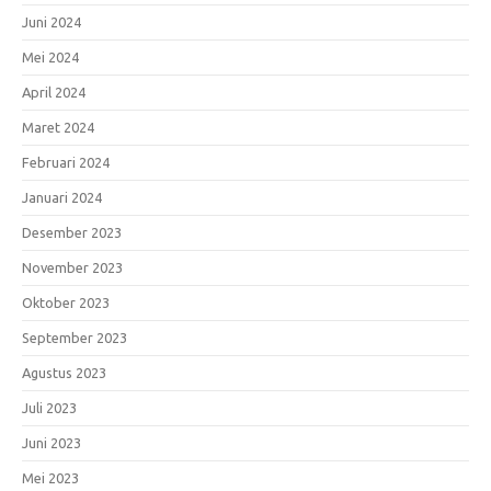
Juni 2024
Mei 2024
April 2024
Maret 2024
Februari 2024
Januari 2024
Desember 2023
November 2023
Oktober 2023
September 2023
Agustus 2023
Juli 2023
Juni 2023
Mei 2023