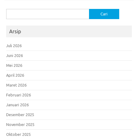
Cari
untuk:
Arsip
Juli 2026
Juni 2026
Mei 2026
April 2026
Maret 2026
Februari 2026
Januari 2026
Desember 2025
November 2025
Oktober 2025