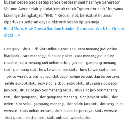
buatan sebab pada setiap ronde berdasar saat hasilnya Generator
Volume Awur selalu pandai lumrah untuk “generator acak” bersama
lazimnya disingkat jadi “RNG. ” Kecuali slot, berikut ialah unsur
diperlukan lantaran gaya elektronik sebab tipuan meja…
Read More: How Does a Random Number Generator Work for Online
Slots… »
Category:
Situs Judi Slot Online Gacor
Tag:
cara menang judi online
blackjack
,
cara menang judi online poker
,
cara menang judi online
roullete
,
cara menang judi online sicbo
,
gacoer
,
gampang menang
slot
,
gampang slot
,
how to win online slots
,
how to win slot online
,
how to win slots online
,
judi slot gacor online terbaik dan terpercaya
,
selalu jackpot slot
,
sexy slot
,
sicbo
,
sicbo slot
,
situs judi slot gacor
jackpot
,
situs slot jackpot menang terus
,
situs slot jackpot menang
trus
,
slot gampang
,
slot gampang menang
,
slot jackpot selali
,
slot
onlen
,
slot selalu gampang menang
,
slot selalu jackpot
,
slot sexy
,
slot
website
,
slots online terbaik
,
slots online terpercaya
,
slots website
,
slott gacor
,
slott online
,
slott onlinee
,
website slot