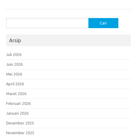
Cari
untuk:
Arsip
Juli 2026
Juni 2026
Mei 2026
April 2026
Maret 2026
Februari 2026
Januari 2026
Desember 2025
November 2025