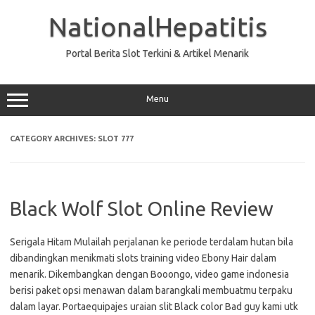
Skip
to
NationalHepatitis
content
Portal Berita Slot Terkini & Artikel Menarik
Menu
CATEGORY ARCHIVES:
SLOT 777
Black Wolf Slot Online Review
Serigala Hitam Mulailah perjalanan ke periode terdalam hutan bila
dibandingkan menikmati slots training video Ebony Hair dalam
menarik. Dikembangkan dengan Booongo, video game indonesia
berisi paket opsi menawan dalam barangkali membuatmu terpaku
dalam layar. Portaequipajes uraian slit Black color Bad guy kami utk