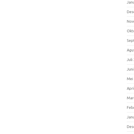
Jan
Des
Nov
Okt
Sep
Agu
Juli
Jun
Mei
Apri
Mar
Feb
Jan
Des