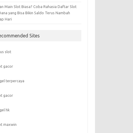
an Main Slot Biasa? Coba Rahasia Daftar Slot
 Dana yang Bisa Bikin Saldo Terus Nambah
ap Hari
ecommended Sites
tus slot
ot gacor
gel terpercaya
ot gacor
gel hk
ot maxwin