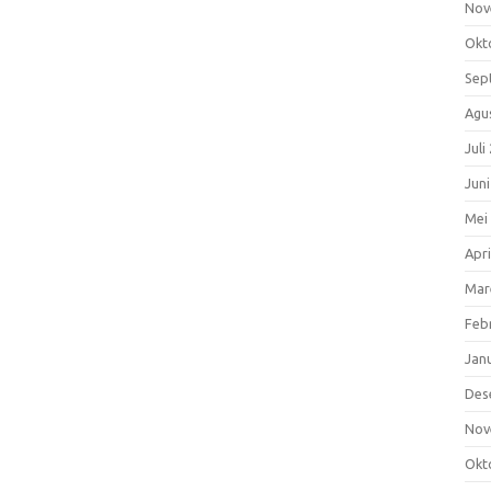
Nov
Okt
Sep
Agu
Juli
Jun
Mei
Apri
Mar
Feb
Jan
Des
Nov
Okt