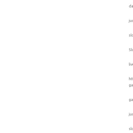
da
ju
sl
Sl
li
ht
ga
ga
ju
sl