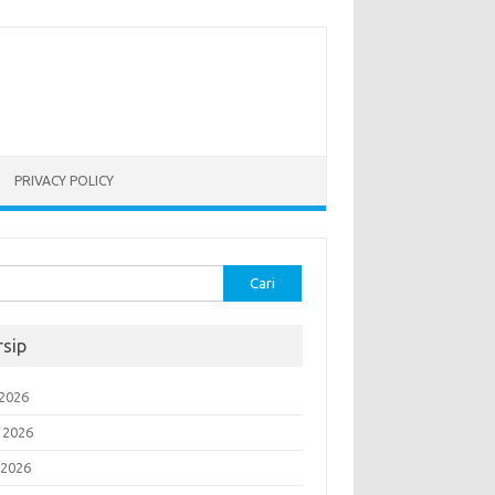
PRIVACY POLICY
k:
rsip
 2026
i 2026
 2026