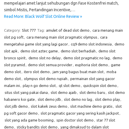
mempelajari amet lanjut sehubungan dgn Fase Kostenfrei match,
simbol Mistis, Pertandingan Incentive,…
Read More: Black Wolf Slot Online Review »
Category:
Slot 777
Tag:
amulet of dead slot demo
,
cara menang main
slot pg soft
,
cara menang main slot pragmatic olympus
,
cara
mengetahui game slot yang lagi gacor
,
cq9 demo slot indonesia
,
demo
slot apk
,
demo slot aztec game
,
demo slot berhadiah
,
demo slot
bronco spirit
,
demo slot no delay
,
demo slot pragmatic no lag
,
demo
slot pyramid
,
demo slot semua provider
,
euphoria slot demo
,
game
demo slot
,
itero slot demo
,
jam yang bagus buat main slot
,
moba
demo slot
,
olympus slot demo rupiah
,
permainan slot yang gacor
malam ini
,
play n go demo slot
,
qt slot demo
,
quickspin slot demo
,
situs slot yang pakai dana
,
slot demo ajaib
,
slot demo baru
,
slot demo
habanero koi gate
,
slot demo jdb
,
slot demo no lag
,
slot demo play
,
slot jdb demo
,
slot kakek zeus demo
,
slot machine demo gratis
,
slot
pg soft gacor demo
,
slot pragmatic gacor yang sering kasih jackpot
,
slot yang ada game booming
,
spin doctor slot demo
,
star 77 slot
demo
,
sticky bandits slot demo
,
yang dimaksud to dalam slot