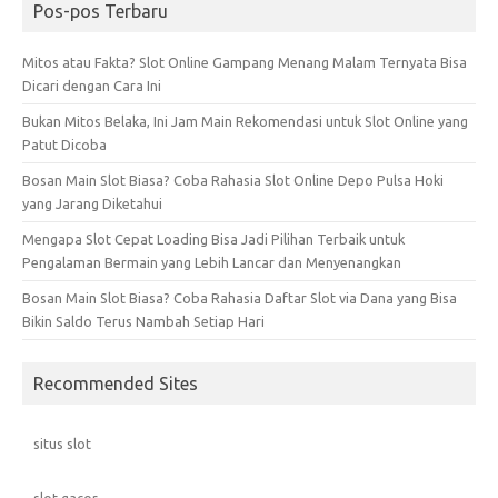
Pos-pos Terbaru
Mitos atau Fakta? Slot Online Gampang Menang Malam Ternyata Bisa
Dicari dengan Cara Ini
Bukan Mitos Belaka, Ini Jam Main Rekomendasi untuk Slot Online yang
Patut Dicoba
Bosan Main Slot Biasa? Coba Rahasia Slot Online Depo Pulsa Hoki
yang Jarang Diketahui
Mengapa Slot Cepat Loading Bisa Jadi Pilihan Terbaik untuk
Pengalaman Bermain yang Lebih Lancar dan Menyenangkan
Bosan Main Slot Biasa? Coba Rahasia Daftar Slot via Dana yang Bisa
Bikin Saldo Terus Nambah Setiap Hari
Recommended Sites
situs slot