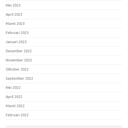
Mei 2023
April 2023
Maret 2023
Februari 2023
Januari 2023
Desember 2022
November 2022
Oktober 2022
September 2022
Mei 2022
April 2022
Maret 2022
Februari 2022