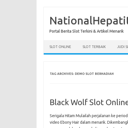
Skip
to
content
NationalHepatit
Portal Berita Slot Terkini & Artikel Menarik
SLOT ONLINE
SLOT TERBAIK
JUDI 
TAG ARCHIVES:
DEMO SLOT BERHADIAH
Black Wolf Slot Onlin
Serigala Hitam Mulailah perjalanan ke period
video Ebony Hair dalam menarik. Dikembang