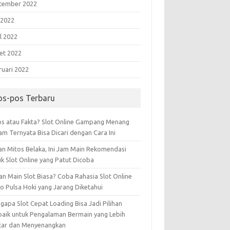
tember 2022
 2022
l 2022
et 2022
ruari 2022
os-pos Terbaru
os atau Fakta? Slot Online Gampang Menang
am Ternyata Bisa Dicari dengan Cara Ini
an Mitos Belaka, Ini Jam Main Rekomendasi
uk Slot Online yang Patut Dicoba
an Main Slot Biasa? Coba Rahasia Slot Online
o Pulsa Hoki yang Jarang Diketahui
gapa Slot Cepat Loading Bisa Jadi Pilihan
baik untuk Pengalaman Bermain yang Lebih
car dan Menyenangkan