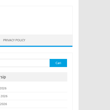
PRIVACY POLICY
k:
rsip
 2026
i 2026
 2026