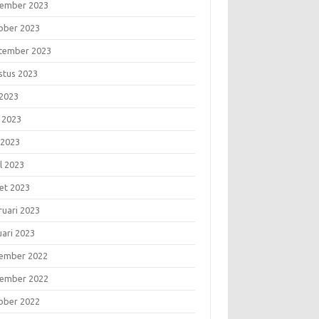
ember 2023
ober 2023
tember 2023
stus 2023
 2023
i 2023
 2023
l 2023
et 2023
ruari 2023
uari 2023
ember 2022
ember 2022
ober 2022