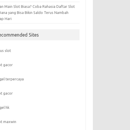
an Main Slot Biasa? Coba Rahasia Daftar Slot
 Dana yang Bisa Bikin Saldo Terus Nambah
ap Hari
ecommended Sites
tus slot
ot gacor
gel terpercaya
ot gacor
gel hk
ot maxwin