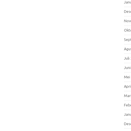
Jan
Des
Nov
Okt
Sep
Agu
Juli
Jun
Mei
Apri
Mar
Feb
Jan
Des