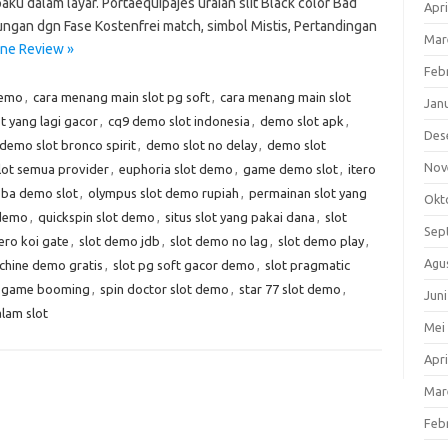
 dalam layar. Portaequipajes uraian slit Black color Bad
Apri
ungan dgn Fase Kostenfrei match, simbol Mistis, Pertandingan
Mar
ine Review »
Feb
demo
,
cara menang main slot pg soft
,
cara menang main slot
Jan
t yang lagi gacor
,
cq9 demo slot indonesia
,
demo slot apk
,
Des
demo slot bronco spirit
,
demo slot no delay
,
demo slot
Nov
ot semua provider
,
euphoria slot demo
,
game demo slot
,
itero
ba demo slot
,
olympus slot demo rupiah
,
permainan slot yang
Okt
 demo
,
quickspin slot demo
,
situs slot yang pakai dana
,
slot
Sep
ro koi gate
,
slot demo jdb
,
slot demo no lag
,
slot demo play
,
Agu
chine demo gratis
,
slot pg soft gacor demo
,
slot pragmatic
a game booming
,
spin doctor slot demo
,
star 77 slot demo
,
Jun
lam slot
Mei
Apri
Mar
Feb