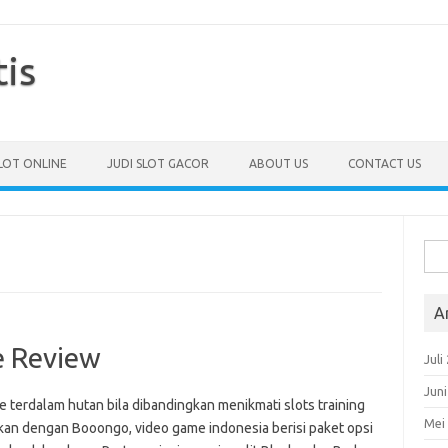
is
SLOT ONLINE
JUDI SLOT GACOR
ABOUT US
CONTACT US
Cari
untu
A
e Review
Juli
Jun
e terdalam hutan bila dibandingkan menikmati slots training
Mei
kan dengan Booongo, video game indonesia berisi paket opsi