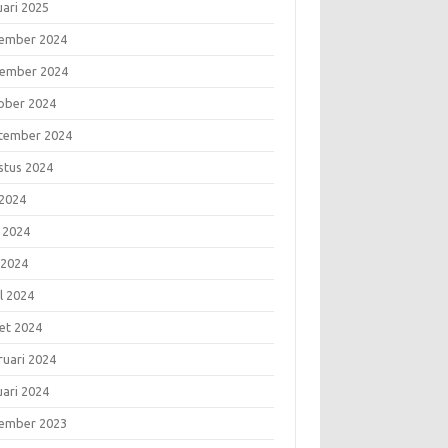
uari 2025
ember 2024
ember 2024
ober 2024
tember 2024
stus 2024
 2024
i 2024
 2024
l 2024
et 2024
ruari 2024
uari 2024
ember 2023