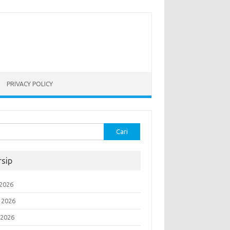
PRIVACY POLICY
k:
rsip
 2026
i 2026
 2026