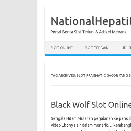
Skip
to
content
NationalHepatit
Portal Berita Slot Terkini & Artikel Menarik
SLOT ONLINE
SLOT TERBAIK
JUDI 
TAG ARCHIVES:
SLOT PRAGMATIC GACOR YANG S
Black Wolf Slot Onlin
Serigala Hitam Mulailah perjalanan ke period
video Ebony Hair dalam menarik. Dikembang