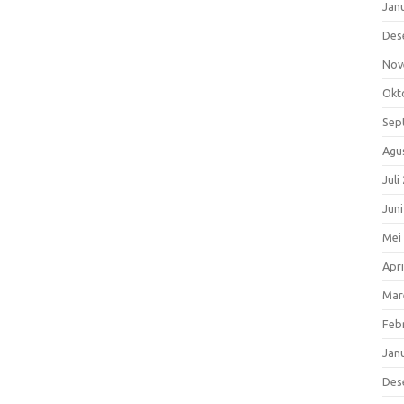
Jan
Des
Nov
Okt
Sep
Agu
Juli
Jun
Mei
Apri
Mar
Feb
Jan
Des