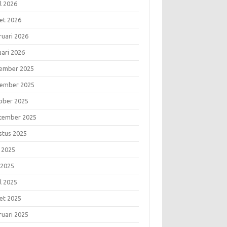
l 2026
et 2026
ruari 2026
uari 2026
ember 2025
ember 2025
ober 2025
tember 2025
stus 2025
i 2025
 2025
l 2025
et 2025
ruari 2025