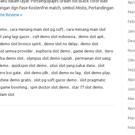
 dalam layar. Portaequipajes uraian slit Black color Bad
Apri
ungan dgn Fase Kostenfrei match, simbol Mistis, Pertandingan
Mar
ine Review »
Feb
demo
,
cara menang main slot pg soft
,
cara menang main slot
Jan
t yang lagi gacor
,
cq9 demo slot indonesia
,
demo slot apk
,
Des
demo slot bronco spirit
,
demo slot no delay
,
demo slot
Nov
ot semua provider
,
euphoria slot demo
,
game demo slot
,
itero
ba demo slot
,
olympus slot demo rupiah
,
permainan slot yang
Okt
 demo
,
quickspin slot demo
,
situs slot yang pakai dana
,
slot
Sep
ro koi gate
,
slot demo jdb
,
slot demo no lag
,
slot demo play
,
Agu
chine demo gratis
,
slot pg soft gacor demo
,
slot pragmatic
a game booming
,
spin doctor slot demo
,
star 77 slot demo
,
Jun
lam slot
Mei
Apri
Mar
Feb