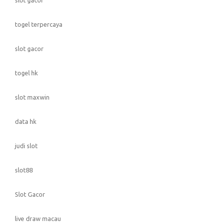
slot gacor
togel terpercaya
slot gacor
togel hk
slot maxwin
data hk
judi slot
slot88
Slot Gacor
live draw macau