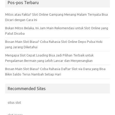
Pos-pos Terbaru
Mitos atau Fakta? Slot Online Gampang Menang Malam Ternyata Bisa
Dicari dengan Cara Ini
Bukan Mitos Belaka, Ini Jam Main Rekomendasi untuk Slot Online yang
Patut Dicoba
Bosan Main Slot Biasa? Coba Rahasia Slot Online Depo Pulsa Hoki
yang Jarang Diketahui
Mengapa Slot Cepat Loading Bisa Jadi Pilihan Terbaik untuk
Pengalaman Bermain yang Lebih Lancar dan Menyenangkan
Bosan Main Slot Biasa? Coba Rahasia Daftar Slot via Dana yang Bisa
Bikin Saldo Terus Nambah Setiap Hari
Recommended Sites
situs slot