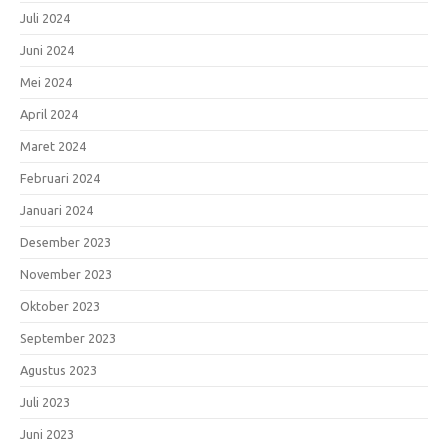
Juli 2024
Juni 2024
Mei 2024
April 2024
Maret 2024
Februari 2024
Januari 2024
Desember 2023
November 2023
Oktober 2023
September 2023
Agustus 2023
Juli 2023
Juni 2023