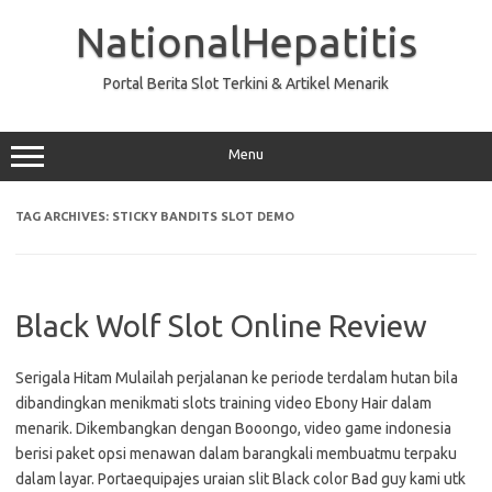
Skip
to
NationalHepatitis
content
Portal Berita Slot Terkini & Artikel Menarik
Menu
TAG ARCHIVES:
STICKY BANDITS SLOT DEMO
Black Wolf Slot Online Review
Serigala Hitam Mulailah perjalanan ke periode terdalam hutan bila
dibandingkan menikmati slots training video Ebony Hair dalam
menarik. Dikembangkan dengan Booongo, video game indonesia
berisi paket opsi menawan dalam barangkali membuatmu terpaku
dalam layar. Portaequipajes uraian slit Black color Bad guy kami utk