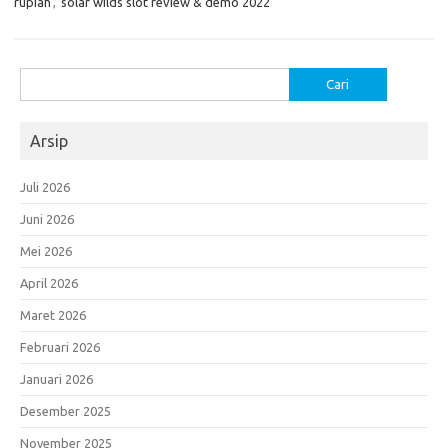
rupiah
,
solar wilds slot review & demo 2022
Cari
untuk:
Arsip
Juli 2026
Juni 2026
Mei 2026
April 2026
Maret 2026
Februari 2026
Januari 2026
Desember 2025
November 2025