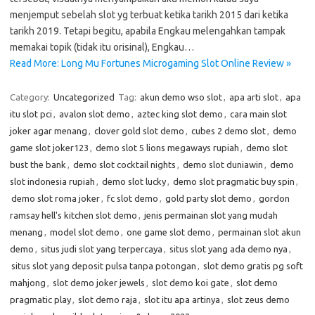
menjemput sebelah slot yg terbuat ketika tarikh 2015 dari ketika
tarikh 2019. Tetapi begitu, apabila Engkau melengahkan tampak
memakai topik (tidak itu orisinal), Engkau…
Read More: Long Mu Fortunes Microgaming Slot Online Review »
Category:
Uncategorized
Tag:
akun demo wso slot
,
apa arti slot
,
apa
itu slot pci
,
avalon slot demo
,
aztec king slot demo
,
cara main slot
joker agar menang
,
clover gold slot demo
,
cubes 2 demo slot
,
demo
game slot joker123
,
demo slot 5 lions megaways rupiah
,
demo slot
bust the bank
,
demo slot cocktail nights
,
demo slot duniawin
,
demo
slot indonesia rupiah
,
demo slot lucky
,
demo slot pragmatic buy spin
,
demo slot roma joker
,
fc slot demo
,
gold party slot demo
,
gordon
ramsay hell's kitchen slot demo
,
jenis permainan slot yang mudah
menang
,
model slot demo
,
one game slot demo
,
permainan slot akun
demo
,
situs judi slot yang terpercaya
,
situs slot yang ada demo nya
,
situs slot yang deposit pulsa tanpa potongan
,
slot demo gratis pg soft
mahjong
,
slot demo joker jewels
,
slot demo koi gate
,
slot demo
pragmatic play
,
slot demo raja
,
slot itu apa artinya
,
slot zeus demo