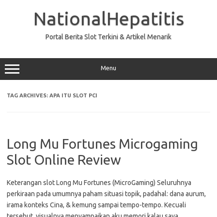
Skip
to
NationalHepatitis
content
Portal Berita Slot Terkini & Artikel Menarik
Menu
TAG ARCHIVES:
APA ITU SLOT PCI
Long Mu Fortunes Microgaming
Slot Online Review
Keterangan slot Long Mu Fortunes (MicroGaming) Seluruhnya
perkiraan pada umumnya paham situasi topik, padahal: dana aurum,
irama konteks Cina, & kemung sampai tempo-tempo. Kecuali
tersebut, visualnya menyampaikan aku memori kalau saya