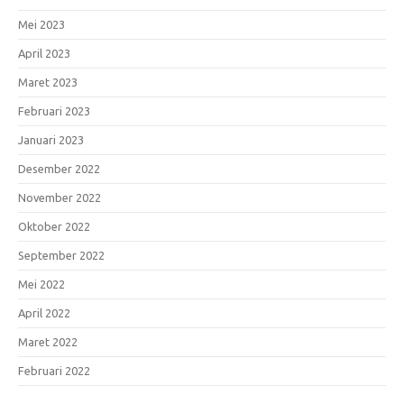
Mei 2023
April 2023
Maret 2023
Februari 2023
Januari 2023
Desember 2022
November 2022
Oktober 2022
September 2022
Mei 2022
April 2022
Maret 2022
Februari 2022