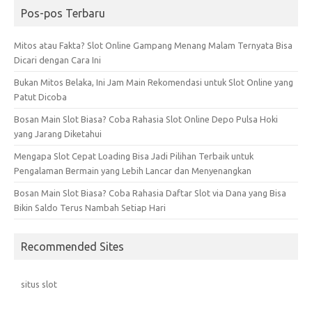
Pos-pos Terbaru
Mitos atau Fakta? Slot Online Gampang Menang Malam Ternyata Bisa
Dicari dengan Cara Ini
Bukan Mitos Belaka, Ini Jam Main Rekomendasi untuk Slot Online yang
Patut Dicoba
Bosan Main Slot Biasa? Coba Rahasia Slot Online Depo Pulsa Hoki
yang Jarang Diketahui
Mengapa Slot Cepat Loading Bisa Jadi Pilihan Terbaik untuk
Pengalaman Bermain yang Lebih Lancar dan Menyenangkan
Bosan Main Slot Biasa? Coba Rahasia Daftar Slot via Dana yang Bisa
Bikin Saldo Terus Nambah Setiap Hari
Recommended Sites
situs slot