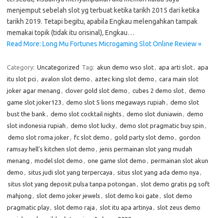
menjemput sebelah slot yg terbuat ketika tarikh 2015 dari ketika
tarikh 2019. Tetapi begitu, apabila Engkau melengahkan tampak
memakai topik (tidak itu orisinal), Engkau…
Read More: Long Mu Fortunes Microgaming Slot Online Review »
Category:
Uncategorized
Tag:
akun demo wso slot
,
apa arti slot
,
apa
itu slot pci
,
avalon slot demo
,
aztec king slot demo
,
cara main slot
joker agar menang
,
clover gold slot demo
,
cubes 2 demo slot
,
demo
game slot joker123
,
demo slot 5 lions megaways rupiah
,
demo slot
bust the bank
,
demo slot cocktail nights
,
demo slot duniawin
,
demo
slot indonesia rupiah
,
demo slot lucky
,
demo slot pragmatic buy spin
,
demo slot roma joker
,
fc slot demo
,
gold party slot demo
,
gordon
ramsay hell's kitchen slot demo
,
jenis permainan slot yang mudah
menang
,
model slot demo
,
one game slot demo
,
permainan slot akun
demo
,
situs judi slot yang terpercaya
,
situs slot yang ada demo nya
,
situs slot yang deposit pulsa tanpa potongan
,
slot demo gratis pg soft
mahjong
,
slot demo joker jewels
,
slot demo koi gate
,
slot demo
pragmatic play
,
slot demo raja
,
slot itu apa artinya
,
slot zeus demo