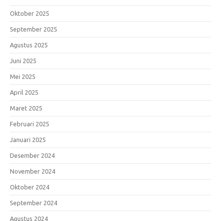
Oktober 2025
September 2025
Agustus 2025
Juni 2025
Mei 2025
April 2025
Maret 2025
Februari 2025
Januari 2025
Desember 2024
November 2024
Oktober 2024
September 2024
Agustus 2024