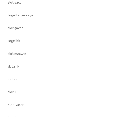
slot gacor
togel terpercaya
slot gacor
togel hk
slot maxwin
data hk
judi slot
slot88
Slot Gacor