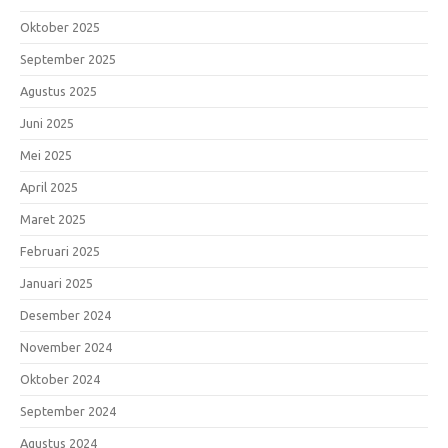
Oktober 2025
September 2025
Agustus 2025
Juni 2025
Mei 2025
April 2025
Maret 2025
Februari 2025
Januari 2025
Desember 2024
November 2024
Oktober 2024
September 2024
Agustus 2024