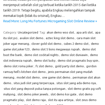
menjemput sebelah slot yg terbuat ketika tarikh 2015 dari ketika
tarikh 2019. Tetapi begitu, apabila Engkau melengahkan tampak
memakai topik (tidak itu orisinal), Engkau…
Read More: Long Mu Fortunes Microgaming Slot Online Review »
Category:
Uncategorized
Tag:
akun demo wso slot
,
apa arti slot
,
apa
itu slot pci
,
avalon slot demo
,
aztec king slot demo
,
cara main slot
joker agar menang
,
clover gold slot demo
,
cubes 2 demo slot
,
demo
game slot joker123
,
demo slot 5 lions megaways rupiah
,
demo slot
bust the bank
,
demo slot cocktail nights
,
demo slot duniawin
,
demo
slot indonesia rupiah
,
demo slot lucky
,
demo slot pragmatic buy spin
,
demo slot roma joker
,
fc slot demo
,
gold party slot demo
,
gordon
ramsay hell's kitchen slot demo
,
jenis permainan slot yang mudah
menang
,
model slot demo
,
one game slot demo
,
permainan slot akun
demo
,
situs judi slot yang terpercaya
,
situs slot yang ada demo nya
,
situs slot yang deposit pulsa tanpa potongan
,
slot demo gratis pg soft
mahjong
,
slot demo joker jewels
,
slot demo koi gate
,
slot demo
pragmatic play
,
slot demo raja
,
slot itu apa artinya
,
slot zeus demo