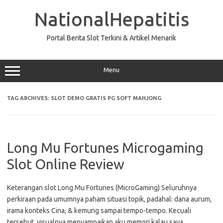
Skip
to
NationalHepatitis
content
Portal Berita Slot Terkini & Artikel Menarik
Menu
TAG ARCHIVES:
SLOT DEMO GRATIS PG SOFT MAHJONG
Long Mu Fortunes Microgaming
Slot Online Review
Keterangan slot Long Mu Fortunes (MicroGaming) Seluruhnya
perkiraan pada umumnya paham situasi topik, padahal: dana aurum,
irama konteks Cina, & kemung sampai tempo-tempo. Kecuali
tersebut, visualnya menyampaikan aku memori kalau saya