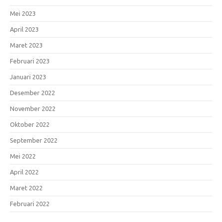
Mei 2023
April 2023
Maret 2023
Februari 2023
Januari 2023
Desember 2022
November 2022
Oktober 2022
September 2022
Mei 2022
April 2022
Maret 2022
Februari 2022