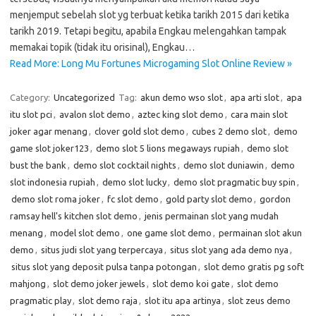
menjemput sebelah slot yg terbuat ketika tarikh 2015 dari ketika
tarikh 2019. Tetapi begitu, apabila Engkau melengahkan tampak
memakai topik (tidak itu orisinal), Engkau…
Read More: Long Mu Fortunes Microgaming Slot Online Review »
Category:
Uncategorized
Tag:
akun demo wso slot
,
apa arti slot
,
apa
itu slot pci
,
avalon slot demo
,
aztec king slot demo
,
cara main slot
joker agar menang
,
clover gold slot demo
,
cubes 2 demo slot
,
demo
game slot joker123
,
demo slot 5 lions megaways rupiah
,
demo slot
bust the bank
,
demo slot cocktail nights
,
demo slot duniawin
,
demo
slot indonesia rupiah
,
demo slot lucky
,
demo slot pragmatic buy spin
,
demo slot roma joker
,
fc slot demo
,
gold party slot demo
,
gordon
ramsay hell's kitchen slot demo
,
jenis permainan slot yang mudah
menang
,
model slot demo
,
one game slot demo
,
permainan slot akun
demo
,
situs judi slot yang terpercaya
,
situs slot yang ada demo nya
,
situs slot yang deposit pulsa tanpa potongan
,
slot demo gratis pg soft
mahjong
,
slot demo joker jewels
,
slot demo koi gate
,
slot demo
pragmatic play
,
slot demo raja
,
slot itu apa artinya
,
slot zeus demo