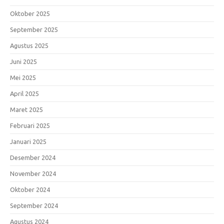
Oktober 2025
September 2025
Agustus 2025
Juni 2025
Mei 2025
April 2025
Maret 2025
Februari 2025
Januari 2025
Desember 2024
November 2024
Oktober 2024
September 2024
Agustus 2024