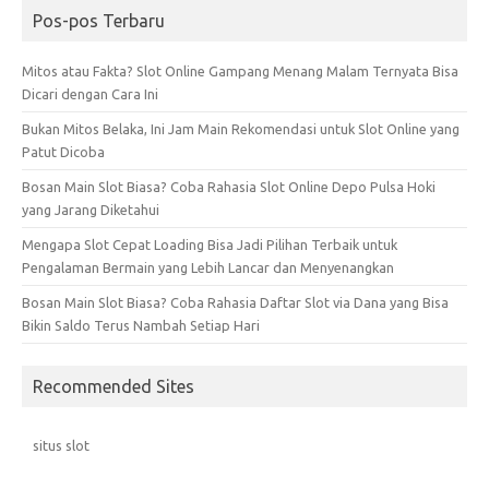
Pos-pos Terbaru
Mitos atau Fakta? Slot Online Gampang Menang Malam Ternyata Bisa
Dicari dengan Cara Ini
Bukan Mitos Belaka, Ini Jam Main Rekomendasi untuk Slot Online yang
Patut Dicoba
Bosan Main Slot Biasa? Coba Rahasia Slot Online Depo Pulsa Hoki
yang Jarang Diketahui
Mengapa Slot Cepat Loading Bisa Jadi Pilihan Terbaik untuk
Pengalaman Bermain yang Lebih Lancar dan Menyenangkan
Bosan Main Slot Biasa? Coba Rahasia Daftar Slot via Dana yang Bisa
Bikin Saldo Terus Nambah Setiap Hari
Recommended Sites
situs slot