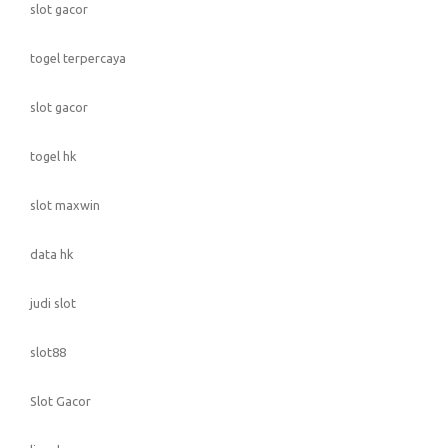
slot gacor
togel terpercaya
slot gacor
togel hk
slot maxwin
data hk
judi slot
slot88
Slot Gacor