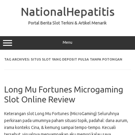
Skip
to
NationalHepatitis
content
Portal Berita Slot Terkini & Artikel Menarik
Menu
TAG ARCHIVES:
SITUS SLOT YANG DEPOSIT PULSA TANPA POTONGAN
Long Mu Fortunes Microgaming
Slot Online Review
Keterangan slot Long Mu Fortunes (MicroGaming) Seluruhnya
perkiraan pada umumnya paham situasi topik, padahal: dana aurum,
irama konteks Cina, & kemung sampai tempo-tempo. Kecuali
tersebut, visualnya menyampaikan aku memori kalau saya