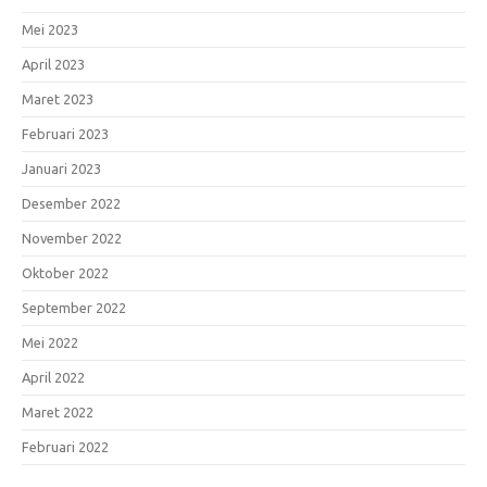
Mei 2023
April 2023
Maret 2023
Februari 2023
Januari 2023
Desember 2022
November 2022
Oktober 2022
September 2022
Mei 2022
April 2022
Maret 2022
Februari 2022