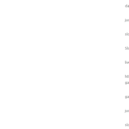
da
ju
sl
Sl
li
ht
ga
ga
ju
sl