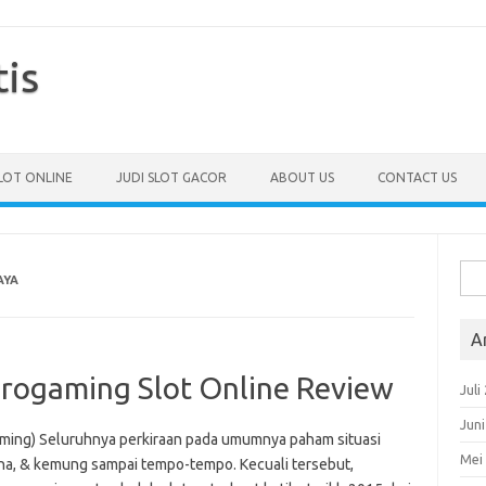
is
SLOT ONLINE
JUDI SLOT GACOR
ABOUT US
CONTACT US
Cari
AYA
untu
A
rogaming Slot Online Review
Juli
Jun
ming) Seluruhnya perkiraan pada umumnya paham situasi
Mei
Cina, & kemung sampai tempo-tempo. Kecuali tersebut,