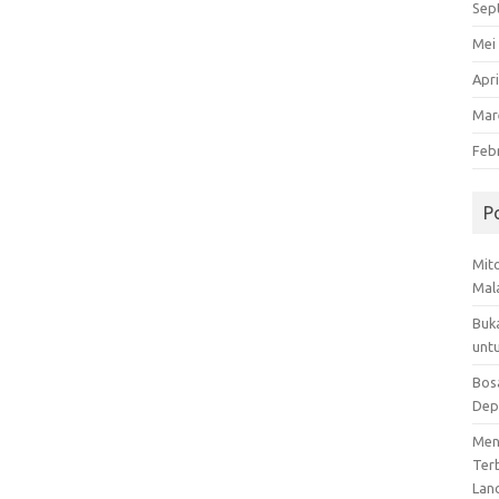
Sep
Mei
Apri
Mar
Feb
P
Mit
Mal
Buk
unt
Bos
Dep
Men
Ter
Lan