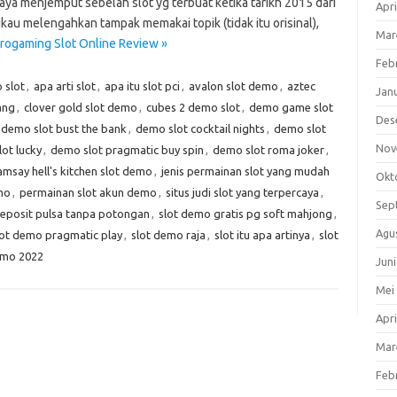
ya menjemput sebelah slot yg terbuat ketika tarikh 2015 dari
Apri
ngkau melengahkan tampak memakai topik (tidak itu orisinal),
Mar
rogaming Slot Online Review »
Feb
 slot
,
apa arti slot
,
apa itu slot pci
,
avalon slot demo
,
aztec
Jan
ang
,
clover gold slot demo
,
cubes 2 demo slot
,
demo game slot
Des
demo slot bust the bank
,
demo slot cocktail nights
,
demo slot
Nov
ot lucky
,
demo slot pragmatic buy spin
,
demo slot roma joker
,
msay hell's kitchen slot demo
,
jenis permainan slot yang mudah
Okt
mo
,
permainan slot akun demo
,
situs judi slot yang terpercaya
,
Sep
 deposit pulsa tanpa potongan
,
slot demo gratis pg soft mahjong
,
Agu
lot demo pragmatic play
,
slot demo raja
,
slot itu apa artinya
,
slot
demo 2022
Jun
Mei
Apri
Mar
Feb