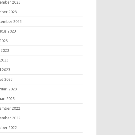
ember 2023
ober 2023
tember 2023
stus 2023
 2023
i 2023
 2023
l 2023
et 2023
ruari 2023
uari 2023
ember 2022
ember 2022
ober 2022