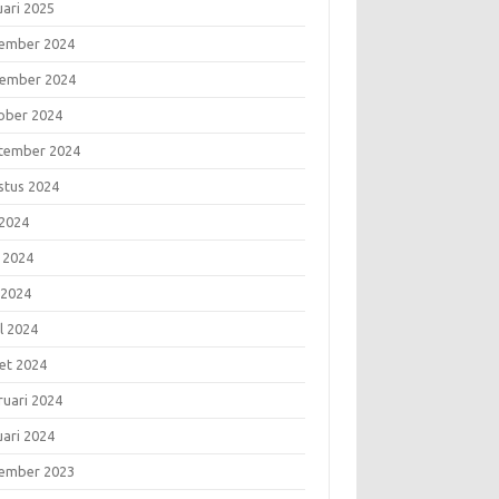
uari 2025
ember 2024
ember 2024
ober 2024
tember 2024
stus 2024
 2024
i 2024
 2024
l 2024
et 2024
ruari 2024
uari 2024
ember 2023