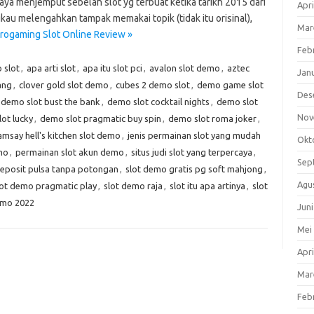
ya menjemput sebelah slot yg terbuat ketika tarikh 2015 dari
Apri
ngkau melengahkan tampak memakai topik (tidak itu orisinal),
Mar
rogaming Slot Online Review »
Feb
 slot
,
apa arti slot
,
apa itu slot pci
,
avalon slot demo
,
aztec
Jan
ang
,
clover gold slot demo
,
cubes 2 demo slot
,
demo game slot
Des
demo slot bust the bank
,
demo slot cocktail nights
,
demo slot
Nov
ot lucky
,
demo slot pragmatic buy spin
,
demo slot roma joker
,
msay hell's kitchen slot demo
,
jenis permainan slot yang mudah
Okt
mo
,
permainan slot akun demo
,
situs judi slot yang terpercaya
,
Sep
 deposit pulsa tanpa potongan
,
slot demo gratis pg soft mahjong
,
Agu
lot demo pragmatic play
,
slot demo raja
,
slot itu apa artinya
,
slot
demo 2022
Jun
Mei
Apri
Mar
Feb