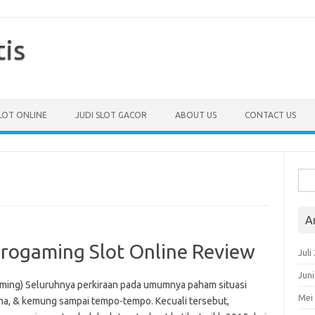
is
SLOT ONLINE
JUDI SLOT GACOR
ABOUT US
CONTACT US
Cari
untu
A
rogaming Slot Online Review
Juli
Jun
ming) Seluruhnya perkiraan pada umumnya paham situasi
Mei
Cina, & kemung sampai tempo-tempo. Kecuali tersebut,